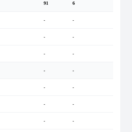
91
6
-
-
-
-
-
-
-
-
-
-
-
-
-
-