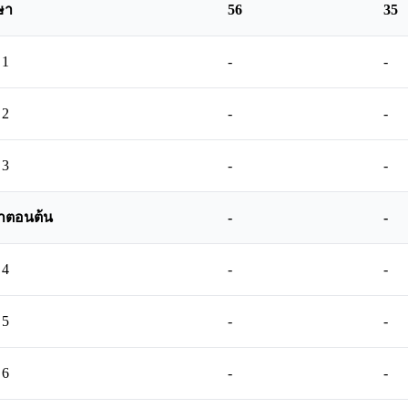
ษา
56
35
 1
-
-
 2
-
-
 3
-
-
าตอนต้น
-
-
 4
-
-
 5
-
-
 6
-
-